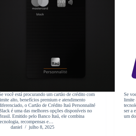
Se você está procurando um cartão de crédito com
Se voc
limite alto, benefícios premium e atendimento
limite
diferenciado, o Cartão de Crédito Itaú Personnalité
tecnol
Black é uma das melhores opções disponíveis no
ser a 
Brasil. Emitido pelo Banco Itaú, ele combina
um do
tecnologia, recompensas e…
daniel
julho 8, 2025