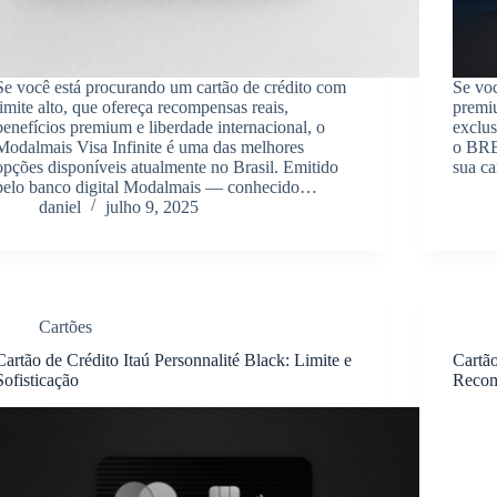
Se você está procurando um cartão de crédito com
Se voc
limite alto, que ofereça recompensas reais,
premiu
benefícios premium e liberdade internacional, o
exclus
Modalmais Visa Infinite é uma das melhores
o BRB 
opções disponíveis atualmente no Brasil. Emitido
sua c
pelo banco digital Modalmais — conhecido…
daniel
julho 9, 2025
Cartões
Cartão de Crédito Itaú Personnalité Black: Limite e
Cartão
Sofisticação
Recom