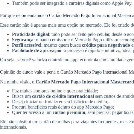
Também pode ser integrado a carteiras digitais como Apple Pay
Por que recomendamos o Cartão Mercado Pago Internacional Masterc
Esse cartão não é apenas mais uma opção no mercado. Ele foi criado den
Praticidade digital
: tudo pode ser feito pelo celular, desde o a
Segurança
: o banco emissor e o Mercado Pago utilizam tecnolog
Perfil acessível
: mesmo quem busca
crédito para negativado
e
Facilidade de aprovação
: o processo é rápido e intuitivo, ide
Ou seja, se você valoriza controle no app, economia com anuidade zero
Opinião do autor: vale a pena o Cartão Mercado Pago Internacional Ma
Na minha visão, o
Cartão Mercado Pago Internacional Mastercard
Faz muitas compras online e quer praticidade;
Busca um
cartão de crédito internacional
sem custos de anuid
Deseja iniciar ou fortalecer seu histórico de crédito;
Procura benefícios reais dentro do app Mercado Pago;
Quer ter acesso a um
cartão premium
, sem precisar pagar taxas
Ele não substitui um cartão de milhas para viajantes frequentes, mas é
internacionais.