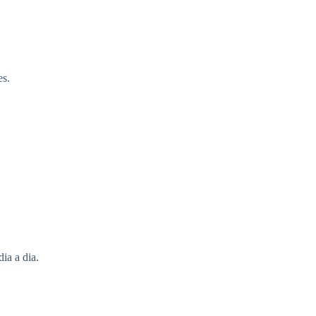
es.
ia a dia.