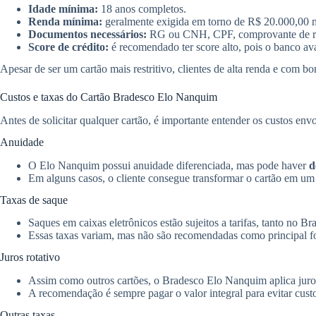
Idade mínima:
18 anos completos.
Renda mínima:
geralmente exigida em torno de R$ 20.000,00 men
Documentos necessários:
RG ou CNH, CPF, comprovante de ren
Score de crédito:
é recomendado ter score alto, pois o banco aval
Apesar de ser um cartão mais restritivo, clientes de alta renda e com
Custos e taxas do Cartão Bradesco Elo Nanquim
Antes de solicitar qualquer cartão, é importante entender os custos env
Anuidade
O Elo Nanquim possui anuidade diferenciada, mas pode haver
d
Em alguns casos, o cliente consegue transformar o cartão em u
Taxas de saque
Saques em caixas eletrônicos estão sujeitos a tarifas, tanto no Bra
Essas taxas variam, mas não são recomendadas como principal f
Juros rotativo
Assim como outros cartões, o Bradesco Elo Nanquim aplica juros
A recomendação é sempre pagar o valor integral para evitar cust
Outras taxas