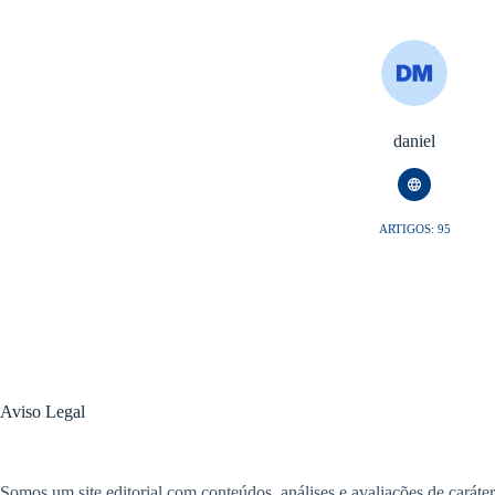
daniel
ARTIGOS: 95
Aviso Legal
Somos um site editorial com conteúdos, análises e avaliações de caráter