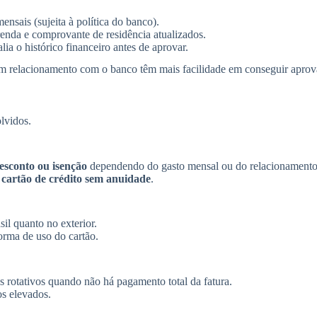
sais (sujeita à política do banco).
da e comprovante de residência atualizados.
ia o histórico financeiro antes de aprovar.
 bom relacionamento com o banco têm mais facilidade em conseguir aprov
olvidos.
esconto ou isenção
dependendo do gasto mensal ou do relacionament
m
cartão de crédito sem anuidade
.
sil quanto no exterior.
orma de uso do cartão.
 rotativos quando não há pagamento total da fatura.
os elevados.