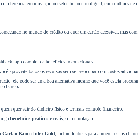
o é referência em inovação no setor financeiro digital, com milhões de
 começando no mundo do crédito ou quer um cartão acessível, mas com 
ashback, app completo e benefícios internacionais
você aproveite todos os recursos sem se preocupar com custos adicionai
rução, ele pode ser uma boa alternativa mesmo que você esteja procur
m o banco.
uem quer sair do dinheiro físico e ter mais controle financeiro.
ntrega
benefícios práticos e reais
, sem enrolação.
 o Cartão Banco Inter Gold
, incluindo dicas para aumentar suas chance