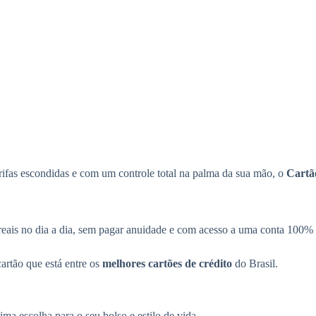
arifas escondidas e com um controle total na palma da sua mão, o
Cartã
os reais no dia a dia, sem pagar anuidade e com acesso a uma conta 10
artão que está entre os
melhores cartões de crédito
do Brasil.
ima escolha para o seu bolso e estilo de vida.