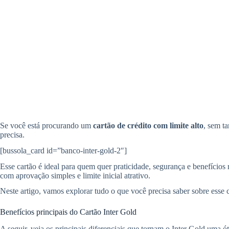
Se você está procurando um
cartão de crédito com limite alto
, sem t
precisa.
[bussola_card id=”banco-inter-gold-2″]
Esse cartão é ideal para quem quer praticidade, segurança e benefíci
com aprovação simples e limite inicial atrativo.
Neste artigo, vamos explorar tudo o que você precisa saber sobre esse c
Benefícios principais do Cartão Inter Gold
A seguir, veja os principais diferenciais que tornam o Inter Gold uma ót